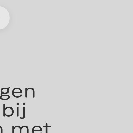
t
ngen
bij
n met