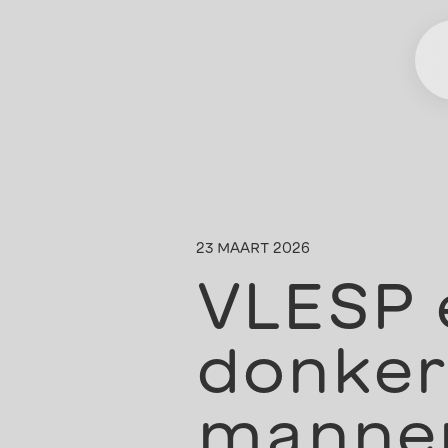
23 MAART 2026
VLESP 
donker
mannen