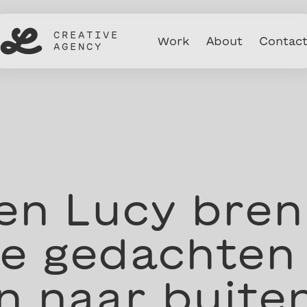
CREATIVE
Work
About
Contac
AGENCY
en Lucy bre
e gedachten 
 naar buite