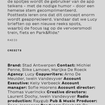
de spotjes wordt de gebruiker van de app
telkens – met de nodige humor – door een
hemelse stem gecomplimenteerd.
Posttests leren ons dat dit concept enorm
wordt geapprecieerd. Vandaar dat we Lucy
brieften op een nieuwe reeks spots,
waarbij de focus lag op de vervoersmodi
trein, fiets en Park&Ride.”
RADIO
CREDITS
Brand:
Stad Antwerpen
Contact:
Michiel
Penne, Silke Lamoen, Marijke De Roeck
Agency
: Lucy
Copywriters:
Arno De
Meulder, Iwein Vandevyver
Account
Executive:
Kelly Verbeeck
Account
manager:
Sofie Hoorens
Account director:
Thomas Vuerinckx
Creative directors:
Laurent Dochy, Iwein Vandevyver
Radio
production:
Raygub
Pub & Music Producer: