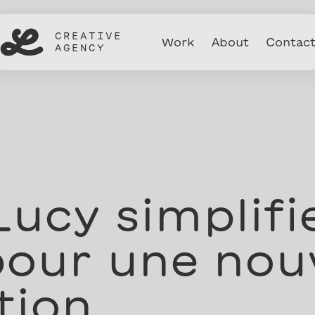
CREATIVE
Work
About
Contac
AGENCY
ucy simplifi
pour une nou
tion