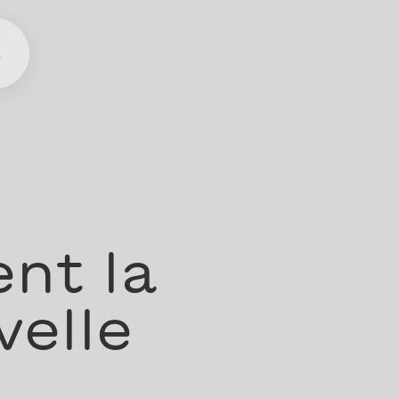
t
ent la
velle