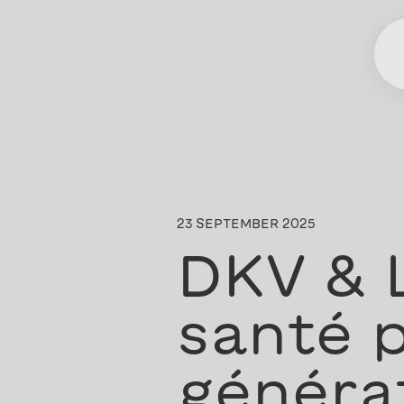
23 SEPTEMBER 2025
DKV & L
santé 
généra