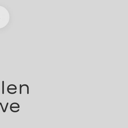
t
len
we