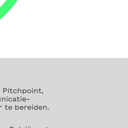
 Pitchpoint,
nicatie-
 te bereiden.