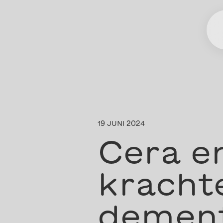
19 JUNI 2024
Cera e
kracht
demen