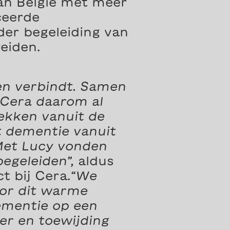
an België met meer
ceerde
er begeleiding van
eiden.
en verbindt. Samen
 Cera daarom al
rekken vanuit de
t dementie vanuit
 Met Lucy vonden
egeleiden”,
aldus
t bij Cera.
“We
or dit warme
ementie op een
ier en toewijding