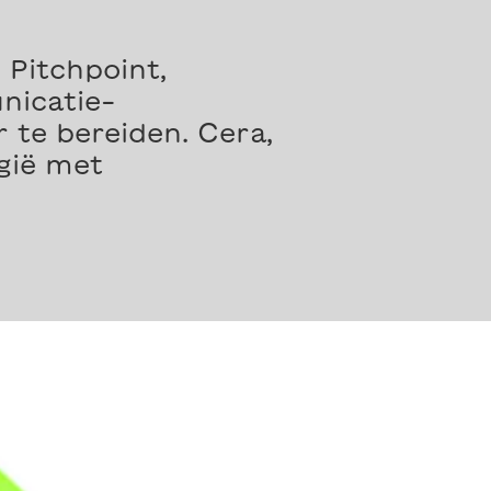
 Pitchpoint,
nicatie-
te bereiden. Cera,
gië met