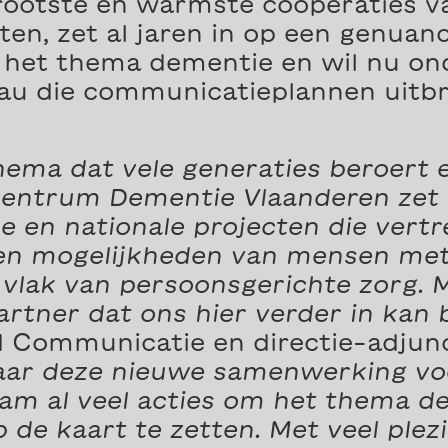
rootste en warmste coöperaties v
en, zet al jaren in op een genuan
het thema dementie en wil nu ond
au die communicatieplannen uitbr
hema dat vele generaties beroert 
centrum Dementie Vlaanderen zet
le en nationale projecten die vert
n en mogelijkheden van mensen me
p vlak van persoonsgerichte zorg.
rtner dat ons hier verder in kan b
fd Communicatie en directie-adjunc
naar deze nieuwe samenwerking vo
am al veel acties om het thema d
 de kaart te zetten. Met veel plez