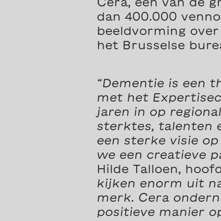
Cera, één van de g
dan 400.000 vennot
beeldvorming over 
het Brusselse bure
“Dementie is een t
met het Expertise
jaren in op regiona
sterktes, talente
een sterke visie o
we een creatieve pa
Hilde Talloen, hoo
kijken enorm uit 
merk. Cera ondern
positieve manier op