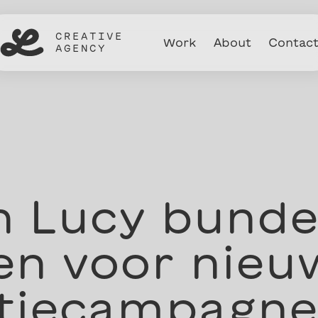
CREATIVE
Work
About
Contac
AGENCY
n Lucy bunde
en voor nieu
tiecampagne